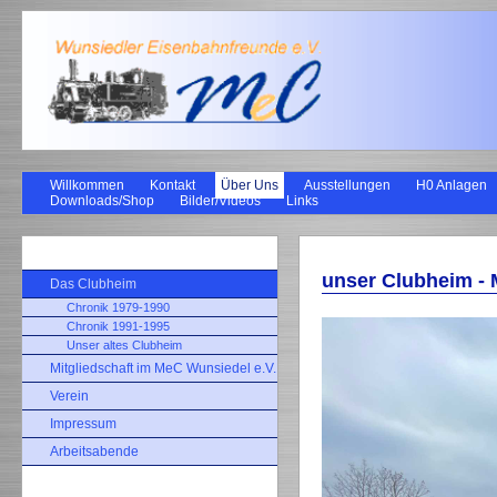
Willkommen
Kontakt
Über Uns
Ausstellungen
H0 Anlagen
Modelleisenbahnc
Downloads/Shop
Bilder/Videos
Links
Eisenbahnfreunde
unser Clubheim -
Das Clubheim
Chronik 1979-1990
Chronik 1991-1995
Unser altes Clubheim
Mitgliedschaft im MeC Wunsiedel e.V.
Verein
Impressum
Arbeitsabende